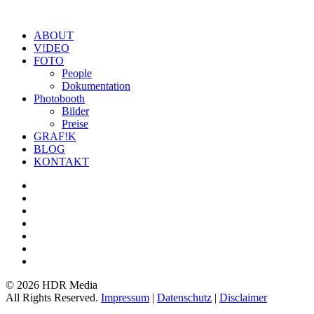
ABOUT
V!DEO
FOTO
People
Dokumentation
Photobooth
Bilder
Preise
GRAF!K
BLOG
KONTAKT
©
2026 HDR Media
All Rights Reserved.
Impressum
|
Datenschutz
|
Disclaimer