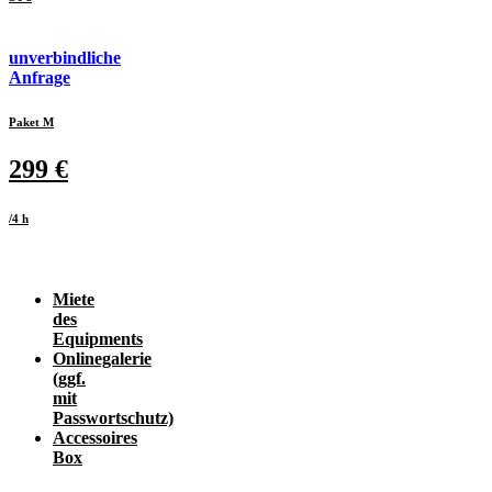
unverbindliche
Anfrage
Paket M
299 €
/4 h
Miete
des
Equipments
Onlinegalerie
(ggf.
mit
Passwortschutz)
Accessoires
Box