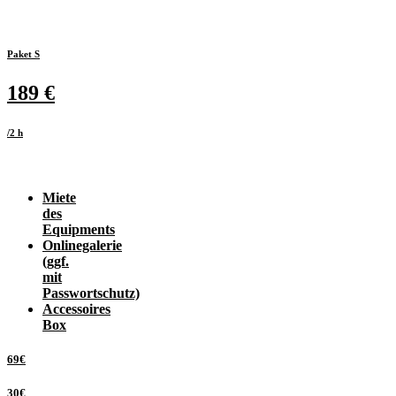
Paket S
189 €
/2 h
Miete
des
Equipments
Onlinegalerie
(ggf.
mit
Passwortschutz)
Accessoires
Box
69€
30€