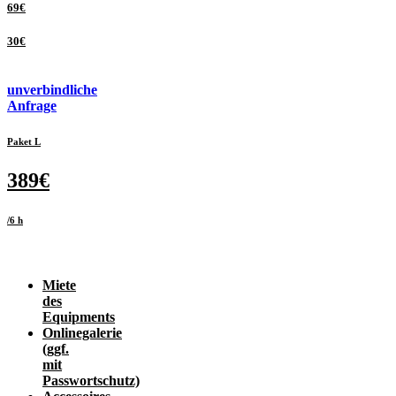
69€
30€
unverbindliche
Anfrage
Paket L
389€
/6 h
Miete
des
Equipments
Onlinegalerie
(ggf.
mit
Passwortschutz)