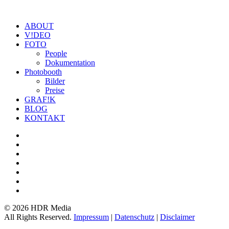
ABOUT
V!DEO
FOTO
People
Dokumentation
Photobooth
Bilder
Preise
GRAF!K
BLOG
KONTAKT
©
2026 HDR Media
All Rights Reserved.
Impressum
|
Datenschutz
|
Disclaimer