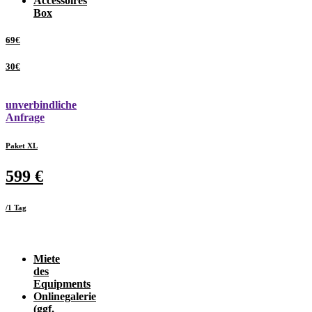
Accessoires
Box
69€
30€
unverbindliche
Anfrage
Paket XL
599 €
/1 Tag
Miete
des
Equipments
Onlinegalerie
(ggf.