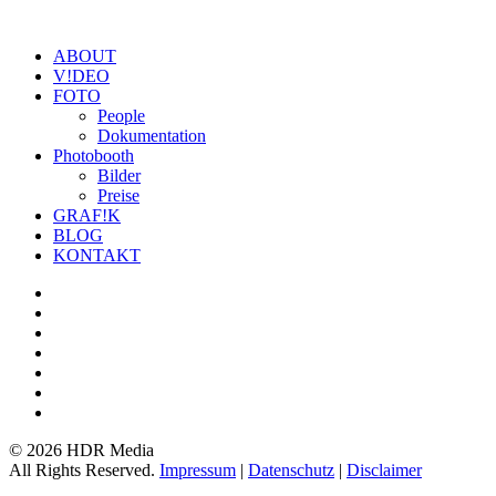
ABOUT
V!DEO
FOTO
People
Dokumentation
Photobooth
Bilder
Preise
GRAF!K
BLOG
KONTAKT
©
2026 HDR Media
All Rights Reserved.
Impressum
|
Datenschutz
|
Disclaimer