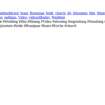
alphaddicted
,
braut
,
Brautpaar
,
bride
,
church
,
dji
,
djironinm
,
film
,
filmi
ng
,
sudhaus
,
Video
,
videooftheday
,
Wedding
zeit #Wedding #film #filming #Video #shooting #regensburg #Straubin
ironinm #bride #Brautpaar #braut #Kirche #church