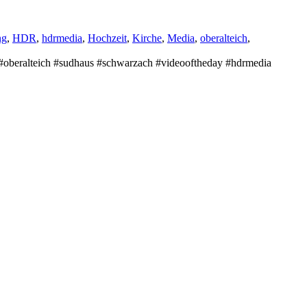
ng
,
HDR
,
hdrmedia
,
Hochzeit
,
Kirche
,
Media
,
oberalteich
,
g #oberalteich #sudhaus #schwarzach #videooftheday #hdrmedia