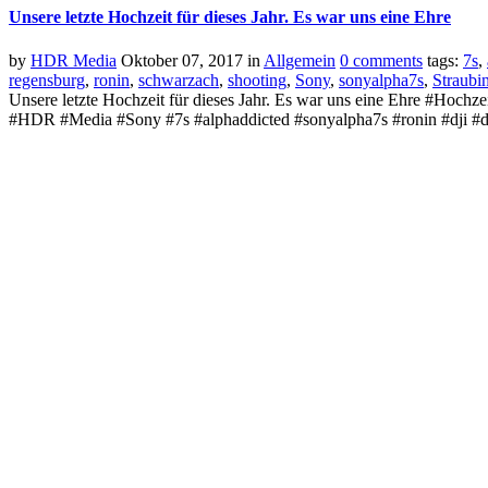
Unsere letzte Hochzeit für dieses Jahr. Es war uns eine Ehre
by
HDR Media
Oktober 07, 2017
in
Allgemein
0 comments
tags:
7s
,
regensburg
,
ronin
,
schwarzach
,
shooting
,
Sony
,
sonyalpha7s
,
Straubi
Unsere letzte Hochzeit für dieses Jahr. Es war uns eine Ehre #Hoch
#HDR #Media #Sony #7s #alphaddicted #sonyalpha7s #ronin #dji #dj