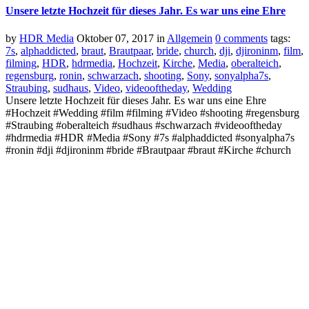
Unsere letzte Hochzeit für dieses Jahr. Es war uns eine Ehre
by
HDR Media
Oktober 07, 2017
in
Allgemein
0 comments
tags:
7s
,
alphaddicted
,
braut
,
Brautpaar
,
bride
,
church
,
dji
,
djironinm
,
film
,
filming
,
HDR
,
hdrmedia
,
Hochzeit
,
Kirche
,
Media
,
oberalteich
,
regensburg
,
ronin
,
schwarzach
,
shooting
,
Sony
,
sonyalpha7s
,
Straubing
,
sudhaus
,
Video
,
videooftheday
,
Wedding
Unsere letzte Hochzeit für dieses Jahr. Es war uns eine Ehre
#Hochzeit #Wedding #film #filming #Video #shooting #regensburg
#Straubing #oberalteich #sudhaus #schwarzach #videooftheday
#hdrmedia #HDR #Media #Sony #7s #alphaddicted #sonyalpha7s
#ronin #dji #djironinm #bride #Brautpaar #braut #Kirche #church