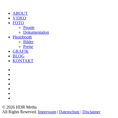
ABOUT
V!DEO
FOTO
People
Dokumentation
Photobooth
Bilder
Preise
GRAF!K
BLOG
KONTAKT
©
2026 HDR Media
All Rights Reserved.
Impressum
|
Datenschutz
|
Disclaimer