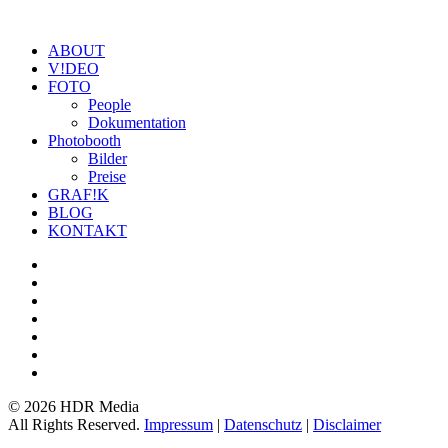
ABOUT
V!DEO
FOTO
People
Dokumentation
Photobooth
Bilder
Preise
GRAF!K
BLOG
KONTAKT
©
2026 HDR Media
All Rights Reserved.
Impressum
|
Datenschutz
|
Disclaimer