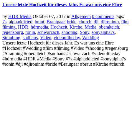
Unsere letzte Hochzeit für dieses Jahr. Es war uns eine Ehre
by
HDR Media
Oktober 07, 2017
in
Allgemein
0 comments
tags:
7s
,
alphaddicted
,
braut
,
Brautpaar
,
bride
,
church
,
dji
,
djironinm
,
film
,
filming
,
HDR
,
hdrmedia
,
Hochzeit
,
Kirche
,
Media
,
oberalteich
,
regensburg
,
ronin
,
schwarzach
,
shooting
,
Sony
,
sonyalpha7s
,
Straubing
,
sudhaus
,
Video
,
videooftheday
,
Wedding
Unsere letzte Hochzeit für dieses Jahr. Es war uns eine Ehre
#Hochzeit #Wedding #film #filming #Video #shooting #regensburg
#Straubing #oberalteich #sudhaus #schwarzach #videooftheday
#hdrmedia #HDR #Media #Sony #7s #alphaddicted #sonyalpha7s
#ronin #dji #djironinm #bride #Brautpaar #braut #Kirche #church