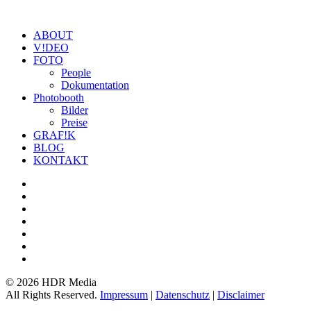
ABOUT
V!DEO
FOTO
People
Dokumentation
Photobooth
Bilder
Preise
GRAF!K
BLOG
KONTAKT
©
2026 HDR Media
All Rights Reserved.
Impressum
|
Datenschutz
|
Disclaimer