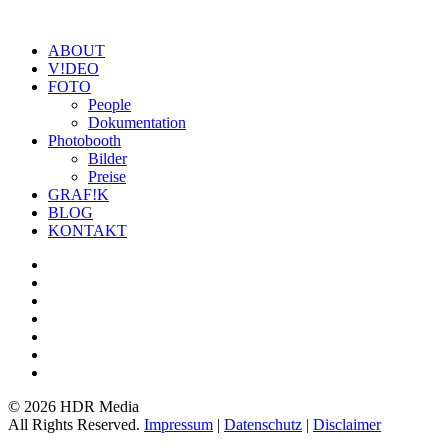
ABOUT
V!DEO
FOTO
People
Dokumentation
Photobooth
Bilder
Preise
GRAF!K
BLOG
KONTAKT
©
2026 HDR Media
All Rights Reserved.
Impressum
|
Datenschutz
|
Disclaimer