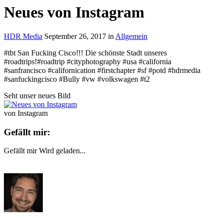
Neues von Instagram
HDR Media
September 26, 2017
in
Allgemein
#tbt San Fucking Cisco!!! Die schönste Stadt unseres
#roadtrips!#roadtrip #cityphotography #usa #california
#sanfrancisco #californication #firstchapter #sf #potd #hdrmedia
#sanfuckingcisco #Bully #vw #volkswagen #t2
Seht unser neues Bild
von Instagram
Gefällt mir:
Gefällt mir
Wird geladen...