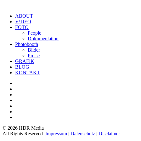
ABOUT
V!DEO
FOTO
People
Dokumentation
Photobooth
Bilder
Preise
GRAF!K
BLOG
KONTAKT
©
2026 HDR Media
All Rights Reserved.
Impressum
|
Datenschutz
|
Disclaimer