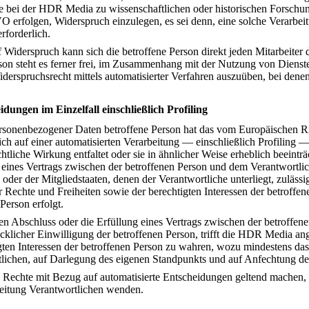
e bei der HDR Media zu wissenschaftlichen oder historischen Forschu
erfolgen, Widerspruch einzulegen, es sei denn, eine solche Verarbeitun
rforderlich.
Widerspruch kann sich die betroffene Person direkt jeden Mitarbeiter
on steht es ferner frei, im Zusammenhang mit der Nutzung von Diensten
iderspruchsrecht mittels automatisierter Verfahren auszuüben, bei den
ungen im Einzelfall einschließlich Profiling
ersonenbezogener Daten betroffene Person hat das vom Europäischen R
ßlich auf einer automatisierten Verarbeitung — einschließlich Profilin
htliche Wirkung entfaltet oder sie in ähnlicher Weise erheblich beeinträ
 eines Vertrags zwischen der betroffenen Person und dem Verantwortlich
oder der Mitgliedstaaten, denen der Verantwortliche unterliegt, zuläss
chte und Freiheiten sowie der berechtigten Interessen der betroffenen
Person erfolgt.
den Abschluss oder die Erfüllung eines Vertrags zwischen der betroffe
drücklicher Einwilligung der betroffenen Person, trifft die HDR Medi
igten Interessen der betroffenen Person zu wahren, wozu mindestens da
tlichen, auf Darlegung des eigenen Standpunkts und auf Anfechtung de
 Rechte mit Bezug auf automatisierte Entscheidungen geltend machen, ka
rbeitung Verantwortlichen wenden.