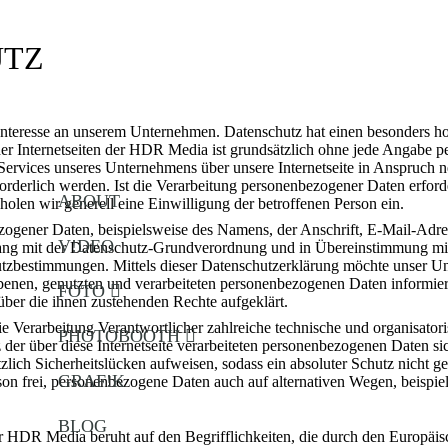
UTZ
 Interesse an unserem Unternehmen. Datenschutz hat einen besonders hoh
 Internetseiten der HDR Media ist grundsätzlich ohne jede Angabe p
Services unseres Unternehmens über unsere Internetseite in Anspruch 
rderlich werden. Ist die Verarbeitung personenbezogener Daten erforder
ABOUT
holen wir generell eine Einwilligung der betroffenen Person ein.
zogener Daten, beispielsweise des Namens, der Anschrift, E-Mail-Adre
V!DEO
nklang mit der Datenschutz-Grundverordnung und in Übereinstimmung m
utzbestimmungen. Mittels dieser Datenschutzerklärung möchte unser Un
enen, genutzten und verarbeiteten personenbezogenen Daten informiere
FOTO
über die ihnen zustehenden Rechte aufgeklärt.
ie Verarbeitung Verantwortlicher zahlreiche technische und organisat
PHOTOBOOTH
 der über diese Internetseite verarbeiteten personenbezogenen Daten si
lich Sicherheitslücken aufweisen, sodass ein absoluter Schutz nicht 
GRAF!K
rson frei, personenbezogene Daten auch auf alternativen Wegen, beispiel
BLOG
r HDR Media beruht auf den Begrifflichkeiten, die durch den Europäi