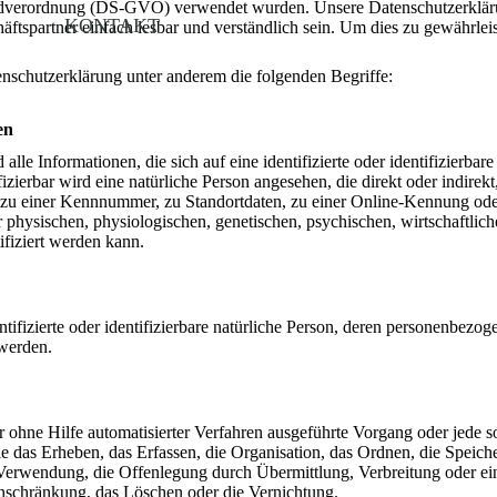
dverordnung (DS-GVO) verwendet wurden. Unsere Datenschutzerklärung 
KONTAKT
ftspartner einfach lesbar und verständlich sein. Um dies zu gewährle
nschutzerklärung unter anderem die folgenden Begriffe:
en
lle Informationen, die sich auf eine identifizierte oder identifizierbar
fizierbar wird eine natürliche Person angesehen, die direkt oder indirek
u einer Kennnummer, zu Standortdaten, zu einer Online-Kennung ode
hysischen, physiologischen, genetischen, psychischen, wirtschaftlichen,
ifiziert werden kann.
entifizierte oder identifizierbare natürliche Person, deren personenbez
 werden.
der ohne Hilfe automatisierter Verfahren ausgeführte Vorgang oder jed
 das Erheben, das Erfassen, die Organisation, das Ordnen, die Speich
Verwendung, die Offenlegung durch Übermittlung, Verbreitung oder ein
nschränkung, das Löschen oder die Vernichtung.