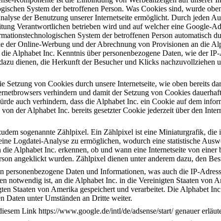
gischen System der betroffenen Person. Was Cookies sind, wurde oben b
nalyse der Benutzung unserer Internetseite ermöglicht. Durch jeden Aufru
eitung Verantwortlichen betrieben wird und auf welcher eine Google-A
ormationstechnologischen System der betroffenen Person automatisch
e der Online-Werbung und der Abrechnung von Provisionen an die Alp
t die Alphabet Inc. Kenntnis über personenbezogene Daten, wie der IP-
dazu dienen, die Herkunft der Besucher und Klicks nachzuvollziehen 
e Setzung von Cookies durch unsere Internetseite, wie oben bereits darge
ternetbrowsers verhindern und damit der Setzung von Cookies dauerhaft
ürde auch verhindern, dass die Alphabet Inc. ein Cookie auf dem info
 von der Alphabet Inc. bereits gesetzter Cookie jederzeit über den In
em sogenannte Zählpixel. Ein Zählpixel ist eine Miniaturgrafik, die in
ine Logdatei-Analyse zu ermöglichen, wodurch eine statistische Aus
n die Alphabet Inc. erkennen, ob und wann eine Internetseite von eine
rson angeklickt wurden. Zählpixel dienen unter anderem dazu, den Besuc
 personenbezogene Daten und Informationen, was auch die IP-Adress
n notwendig ist, an die Alphabet Inc. in die Vereinigten Staaten von
ten Staaten von Amerika gespeichert und verarbeitet. Die Alphabet Inc.
 Daten unter Umständen an Dritte weiter.
esem Link https://www.google.de/intl/de/adsense/start/ genauer erläute