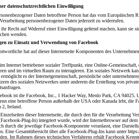
er datenschutzrechtlichen Einwilligung
ersonenbezogener Daten betroffene Person hat das vom Europäischen R
 Verarbeitung personenbezogener Daten jederzeit zu widerrufen.
ihr Recht auf Widerruf einer Einwilligung geltend machen, kann sie sich
lichen wenden.
gen zu Einsatz und Verwendung von Facebook
antwortliche hat auf dieser Internetseite Komponenten des Unternehmens
 im Internet betriebener sozialer Treffpunkt, eine Online-Gemeinschaft,
ren und im virtuellen Raum zu interagieren. Ein soziales Netzwerk k
ermöglicht es der Internetgemeinschaft, persönliche oder unternehmens
ern des sozialen Netzwerkes unter anderem die Erstellung von private
tsanfragen.
acebook ist die Facebook, Inc., 1 Hacker Way, Menlo Park, CA 94025,
wenn eine betroffene Person außerhalb der USA oder Kanada lebt, die F
2, Ireland.
Einzelseiten dieser Internetseite, die durch den für die Verarbeitung V
acebook-Plug-In) integriert wurde, wird der Internetbrowser auf dem
sch durch die jeweilige Facebook-Komponente veranlasst, eine Darst
. Eine Gesamtübersicht über alle Facebook-Plug-Ins kann unter https:
en. Im Rahmen dieses technischen Verfahrens erhält Facebook Kenntni