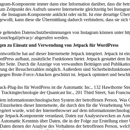
stagram-Komponente immer dann eine Information darüber, dass die betro
m Zeitpunkt des Aufrufs unserer Internetseite gleichzeitig bei Instagra
on die Instagram-Komponente anklickt oder nicht. Ist eine derartige Übe
gewollt, kann diese die Übermittlung dadurch verhindern, dass sie sich 
ie geltenden Datenschutzbestimmungen von Instagram können unter ht
out/legal/privacy/ abgerufen werden.
gen zu Einsatz und Verwendung von Jetpack für WordPress
ntwortliche hat auf dieser Internetseite Jetpack integriert. Jetpack ist
ordPress aufbaut, zusätzliche Funktionen bietet. Jetpack gestattet dem I
der Seite. Durch die Anzeige von verwandten Beiträgen und Publikatione
igerung der Besucherzahlen möglich. Außerdem sind Sicherheitsfunktionen 
 gegen Brute-Force-Attacken geschützt ist. Jetpack optimiert und beschle
tpack-Plug-Ins für WordPress ist die Automattic Inc., 132 Hawthorne S
ie Trackingtechnologie der Quantcast Inc., 201 Third Street, San Franc
 dem informationstechnologischen System der betroffenen Person. Was Co
Einzelseiten dieser Internetseite, die durch den für die Verarbeitung V
griert wurde, wird der Internetbrowser auf dem informationstechnolog
lige Jetpack-Komponente veranlasst, Daten zur Analysezwecken an Auto
 Automattic Kenntnis über Daten, die in der Folge zur Erstellung einer
ten dienen der Analyse des Verhaltens der betroffenen Person, welche a