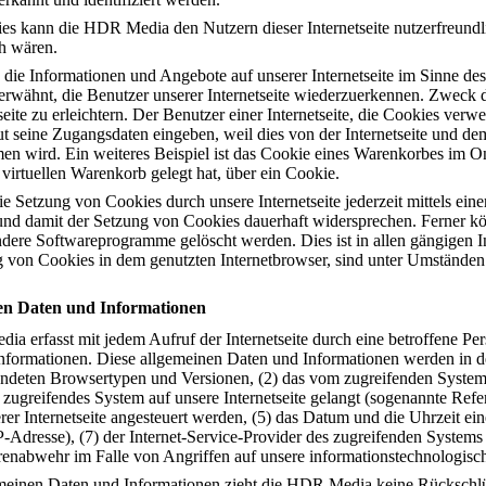
s kann die HDR Media den Nutzern dieser Internetseite nutzerfreundlich
h wären.
 die Informationen und Angebote auf unserer Internetseite im Sinne de
 erwähnt, die Benutzer unserer Internetseite wiederzuerkennen. Zweck 
ite zu erleichtern. Der Benutzer einer Internetseite, die Cookies verw
eut seine Zugangsdaten eingeben, weil dies von der Internetseite und
n wird. Ein weiteres Beispiel ist das Cookie eines Warenkorbes im O
 virtuellen Warenkorb gelegt hat, über ein Cookie.
e Setzung von Cookies durch unsere Internetseite jederzeit mittels ein
und damit der Setzung von Cookies dauerhaft widersprechen. Ferner kön
ndere Softwareprogramme gelöscht werden. Dies ist in allen gängigen I
g von Cookies in dem genutzten Internetbrowser, sind unter Umständen n
nen Daten und Informationen
ia erfasst mit jedem Aufruf der Internetseite durch eine betroffene Pe
formationen. Diese allgemeinen Daten und Informationen werden in den
ndeten Browsertypen und Versionen, (2) das vom zugreifenden System 
n zugreifendes System auf unsere Internetseite gelangt (sogenannte Refe
er Internetseite angesteuert werden, (5) das Datum und die Uhrzeit eines
P-Adresse), (7) der Internet-Service-Provider des zugreifenden Systems
renabwehr im Falle von Angriffen auf unsere informationstechnologisc
meinen Daten und Informationen zieht die HDR Media keine Rückschlüs