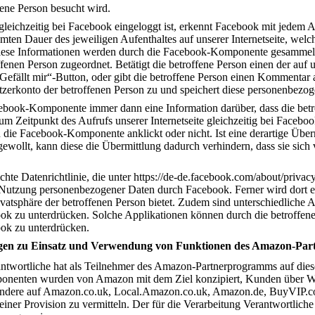
ffene Person besucht wird.
gleichzeitig bei Facebook eingeloggt ist, erkennt Facebook mit jedem Au
en Dauer des jeweiligen Aufenthaltes auf unserer Internetseite, welche
Diese Informationen werden durch die Facebook-Komponente gesammel
nen Person zugeordnet. Betätigt die betroffene Person einen der auf un
„Gefällt mir“-Button, oder gibt die betroffene Person einen Kommentar
zerkonto der betroffenen Person zu und speichert diese personenbezo
ebook-Komponente immer dann eine Information darüber, dass die betrof
m Zeitpunkt des Aufrufs unserer Internetseite gleichzeitig bei Faceboo
son die Facebook-Komponente anklickt oder nicht. Ist eine derartige Üb
gewollt, kann diese die Übermittlung dadurch verhindern, dass sie sich 
hte Datenrichtlinie, die unter https://de-de.facebook.com/about/privacy/
Nutzung personenbezogener Daten durch Facebook. Ferner wird dort er
tsphäre der betroffenen Person bietet. Zudem sind unterschiedliche Ap
ok zu unterdrücken. Solche Applikationen können durch die betroffen
ok zu unterdrücken.
gen zu Einsatz und Verwendung von Funktionen des Amazon-Pa
rantwortliche hat als Teilnehmer des Amazon-Partnerprogramms auf di
onenten wurden von Amazon mit dem Ziel konzipiert, Kunden über Werb
ndere auf Amazon.co.uk, Local.Amazon.co.uk, Amazon.de, BuyVIP.c
ner Provision zu vermitteln. Der für die Verarbeitung Verantwortlic