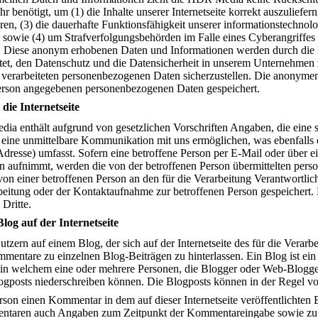
benötigt, um (1) die Inhalte unserer Internetseite korrekt auszuliefern, 
ren, (3) die dauerhafte Funktionsfähigkeit unserer informationstechno
en sowie (4) um Strafverfolgungsbehörden im Falle eines Cyberangriffes
n. Diese anonym erhobenen Daten und Informationen werden durch die 
tet, den Datenschutz und die Datensicherheit in unserem Unternehmen z
 verarbeiteten personenbezogenen Daten sicherzustellen. Die anonyme
 Person angegebenen personenbezogenen Daten gespeichert.
die Internetseite
dia enthält aufgrund von gesetzlichen Vorschriften Angaben, die eine
ine unmittelbare Kommunikation mit uns ermöglichen, was ebenfalls 
Adresse) umfasst. Sofern eine betroffene Person per E-Mail oder über 
n aufnimmt, werden die von der betroffenen Person übermittelten per
s von einer betroffenen Person an den für die Verarbeitung Verantwortl
itung oder der Kontaktaufnahme zur betroffenen Person gespeichert. E
Dritte.
og auf der Internetseite
ern auf einem Blog, der sich auf der Internetseite des für die Verarbe
mentare zu einzelnen Blog-Beiträgen zu hinterlassen. Ein Blog ist ein a
l, in welchem eine oder mehrere Personen, die Blogger oder Web-Blogge
gposts niederschreiben können. Die Blogposts können in der Regel vo
Person einen Kommentar in dem auf dieser Internetseite veröffentlichte
entaren auch Angaben zum Zeitpunkt der Kommentareingabe sowie zu 