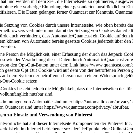
 hat und werden mit dem Ziel, die Internetseite zu optimieren, ausgew
 ohne eine vorherige Einholung einer gesonderten ausdrücklichen Einw
ntifizieren. Die Daten gelangen ferner Quantcast zur Kenntnis. Quantca
e Setzung von Cookies durch unsere Internetseite, wie oben bereits darge
ternetbrowsers verhindern und damit der Setzung von Cookies dauerhaft
ürde auch verhindern, dass Automattic/Quantcast ein Cookie auf dem 
dem können von Automattic bereits gesetzte Cookies jederzeit über den 
 werden.
fene Person die Möglichkeit, einer Erfassung der durch das Jetpack-Coo
n sowie der Verarbeitung dieser Daten durch Automattic/Quantcast zu w
Person den Opt-Out-Button unter dem Link https://www.quantcast.com/o
uch gesetzte Opt-Out-Cookie wird auf dem von der betroffenen Person 
 auf dem System der betroffenen Person nach einem Widerspruch gelös
t-Out-Cookie setzen.
ookies besteht jedoch die Möglichkeit, dass die Internetseiten des für
 vollumfänglich nutzbar sind.
timmungen von Automattic sind unter https://automattic.com/privacy/ 
 Quantcast sind unter https://www.quantcast.com/privacy/ abrufbar.
en zu Einsatz und Verwendung von Pinterest
twortliche hat auf dieser Internetseite Komponenten der Pinterest Inc. in
rk ist ein im Internet betriebener sozialer Treffpunkt, eine Online-Ge