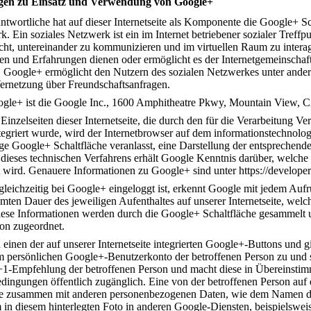
gen zu Einsatz und Verwendung von Google+
ntwortliche hat auf dieser Internetseite als Komponente die Google+ Sch
. Ein soziales Netzwerk ist ein im Internet betriebener sozialer Treffp
cht, untereinander zu kommunizieren und im virtuellen Raum zu interag
 und Erfahrungen dienen oder ermöglicht es der Internetgemeinschaf
n. Google+ ermöglicht den Nutzern des sozialen Netzwerkes unter andere
ernetzung über Freundschaftsanfragen.
oogle+ ist die Google Inc., 1600 Amphitheatre Pkwy, Mountain View,
Einzelseiten dieser Internetseite, die durch den für die Verarbeitung V
tegriert wurde, wird der Internetbrowser auf dem informationstechnolo
ige Google+ Schaltfläche veranlasst, eine Darstellung der entspreche
ieses technischen Verfahrens erhält Google Kenntnis darüber, welche k
t wird. Genauere Informationen zu Google+ sind unter https://developer
gleichzeitig bei Google+ eingeloggt ist, erkennt Google mit jedem Aufru
en Dauer des jeweiligen Aufenthaltes auf unserer Internetseite, welche
Diese Informationen werden durch die Google+ Schaltfläche gesammelt
on zugeordnet.
n einen der auf unserer Internetseite integrierten Google+-Buttons und
m persönlichen Google+-Benutzerkonto der betroffenen Person zu und 
+1-Empfehlung der betroffenen Person und macht diese in Übereinstim
edingungen öffentlich zugänglich. Eine von der betroffenen Person auf
e zusammen mit anderen personenbezogenen Daten, wie dem Namen des
n diesem hinterlegten Foto in anderen Google-Diensten, beispielswe