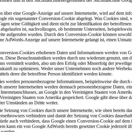
ternehmen und in den Suchmaschinenergebnissen der Suchmaschine Go
on über eine Google-Anzeige auf unsere Internetseite, wird auf dem in
gle ein sogenannter Conversion-Cookie abgelegt. Was Cookies sind, wu
Tagen seine Gültigkeit und dient nicht zur Identifikation der betroffe
 abgelaufen ist, nachvollzogen, ob bestimmte Unterseiten, beispielsw
seite aufgerufen wurden. Durch den Conversion-Cookie können sowohl 
ine AdWords-Anzeige auf unsere Internetseite gelangt ist, einen Umsatz
onversion-Cookies erhobenen Daten und Informationen werden von Goo
ellen. Diese Besuchsstatistiken werden durch uns wiederum genutzt, um 
s vermittelt wurden, also um den Erfolg oder Misserfolg der jeweili
ukunft zu optimieren. Weder unser Unternehmen noch andere Werbek
tels derer die betroffene Person identifiziert werden könnte.
es werden personenbezogene Informationen, beispielsweise die durch di
h unserer Internetseiten werden demnach personenbezogene Daten, eins
 Internetanschlusses, an Google in den Vereinigten Staaten von Ameri
ereinigten Staaten von Amerika gespeichert. Google gibt diese über d
er Umständen an Dritte weiter.
e Setzung von Cookies durch unsere Internetseite, wie oben bereits darge
ternetbrowsers verhindern und damit der Setzung von Cookies dauerhaft
würde auch verhindern, dass Google einen Conversion-Cookie auf dem 
dem kann ein von Google AdWords bereits gesetzter Cookie jederzeit üb
 werden.