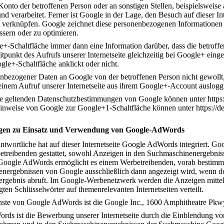
to der betroffenen Person oder an sonstigen Stellen, beispielsweise
d verarbeitet. Ferner ist Google in der Lage, den Besuch auf dieser In
verknüpfen. Google zeichnet diese personenbezogenen Informationen f
sern oder zu optimieren.
e+-Schaltfläche immer dann eine Information darüber, dass die betroffe
tpunkt des Aufrufs unserer Internetseite gleichzeitig bei Google+ eingel
gle+-Schaltfläche anklickt oder nicht.
enbezogener Daten an Google von der betroffenen Person nicht gewollt
 einem Aufruf unserer Internetseite aus ihrem Google+-Account auslogg
e geltenden Datenschutzbestimmungen von Google können unter https:/
inweise von Google zur Google+1-Schaltfläche können unter https://d
gen zu Einsatz und Verwendung von Google-AdWords
ntwortliche hat auf dieser Internetseite Google AdWords integriert. Go
betreibenden gestattet, sowohl Anzeigen in den Suchmaschinenergebni
oogle AdWords ermöglicht es einem Werbetreibenden, vorab bestimmte 
nergebnissen von Google ausschließlich dann angezeigt wird, wenn de
hergebnis abruft. Im Google-Werbenetzwerk werden die Anzeigen mittel
ten Schlüsselwörter auf themenrelevanten Internetseiten verteilt.
ienste von Google AdWords ist die Google Inc., 1600 Amphitheatre 
s ist die Bewerbung unserer Internetseite durch die Einblendung von