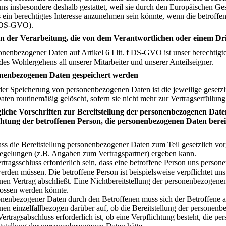
ns insbesondere deshalb gestattet, weil sie durch den Europäischen Ge
s ein berechtigtes Interesse anzunehmen sein könnte, wenn die betroffe
 DS-GVO).
 an der Verarbeitung, die von dem Verantwortlichen oder einem Dri
onenbezogener Daten auf Artikel 6 I lit. f DS-GVO ist unser berechtigt
des Wohlergehens all unserer Mitarbeiter und unserer Anteilseigner.
sonenbezogenen Daten gespeichert werden
der Speicherung von personenbezogenen Daten ist die jeweilige gesetzl
ten routinemäßig gelöscht, sofern sie nicht mehr zur Vertragserfüllung
gliche Vorschriften zur Bereitstellung der personenbezogenen Date
chtung der betroffenen Person, die personenbezogenen Daten bereit
ass die Bereitstellung personenbezogener Daten zum Teil gesetzlich vorg
Regelungen (z.B. Angaben zum Vertragspartner) ergeben kann.
tragsschluss erforderlich sein, dass eine betroffene Person uns persone
werden müssen. Die betroffene Person ist beispielsweise verpflichtet u
en Vertrag abschließt. Eine Nichtbereitstellung der personenbezogenen
lossen werden könnte.
sonenbezogener Daten durch den Betroffenen muss sich der Betroffene 
enen einzelfallbezogen darüber auf, ob die Bereitstellung der personenb
ertragsabschluss erforderlich ist, ob eine Verpflichtung besteht, die p