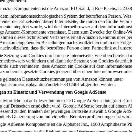
n generieren.
r Amazon-Komponenten ist die Amazon EU S.à.r.l, 5 Rue Plaetis, L-2
dem informationstechnologischen System der betroffenen Person. Was C
einer der Einzelseiten dieser Internetseite, die durch den für die Vera
nte integriert wurde, wird der Internetbrowser auf dem informations
ilige Amazon-Komponente veranlasst, Daten zum Zwecke der Online-W
ahmen dieses technischen Verfahrens erhält Amazon Kenntnis über p
i Amazon eingehenden Bestellungen nachzuvollziehen und in der Folge
hvollziehen, dass die betroffene Person einen Partnerlink auf unserer 
e Setzung von Cookies durch unsere Internetseite, wie oben bereits darge
ternetbrowsers verhindern und damit der Setzung von Cookies dauerhaft
würde auch verhindern, dass Amazon ein Cookie auf dem informationst
zon bereits gesetzte Cookies jederzeit über einen Internetbrowser od
die geltenden Datenschutzbestimmungen von Amazon können unter
elp/customer/display.html?nodeId=3312401 abgerufen werden.
gen zu Einsatz und Verwendung von Google AdSense
ntwortliche hat auf dieser Internetseite Google AdSense integriert. Go
 auf Drittseiten ermöglicht wird. Google AdSense beruht auf einem Alg
ssend zu den Inhalten der jeweiligen Drittseite auswählt. Google AdSe
mittels Generierung von individuellen Benutzerprofilen umgesetzt wird.
oogle-AdSense-Komponente ist die Alphabet Inc., 1600 Amphitheatre
e-Komponente ist die Einbindung von Werbeanzeigen auf unserer Inte