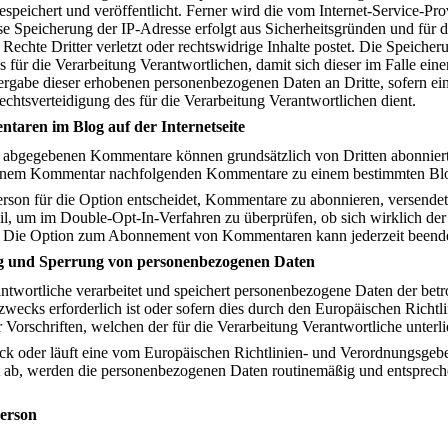
eichert und veröffentlicht. Ferner wird die vom Internet-Service-Prov
se Speicherung der IP-Adresse erfolgt aus Sicherheitsgründen und für d
chte Dritter verletzt oder rechtswidrige Inhalte postet. Die Speicher
s für die Verarbeitung Verantwortlichen, damit sich dieser im Falle ei
tergabe dieser erhobenen personenbezogenen Daten an Dritte, sofern ein
echtsverteidigung des für die Verarbeitung Verantwortlichen dient.
aren im Blog auf der Internetseite
bgegebenen Kommentare können grundsätzlich von Dritten abonniert w
einem Kommentar nachfolgenden Kommentare zu einem bestimmten Blog
erson für die Option entscheidet, Kommentare zu abonnieren, versendet 
l, um im Double-Opt-In-Verfahren zu überprüfen, ob sich wirklich de
t. Die Option zum Abonnement von Kommentaren kann jederzeit beend
g und Sperrung von personenbezogenen Daten
antwortliche verarbeitet und speichert personenbezogene Daten der betr
wecks erforderlich ist oder sofern dies durch den Europäischen Richt
 Vorschriften, welchen der für die Verarbeitung Verantwortliche unterl
eck oder läuft eine vom Europäischen Richtlinien- und Verordnungsgeb
t ab, werden die personenbezogenen Daten routinemäßig und entspreche
Person