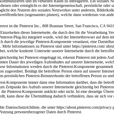
 kommunizieren und im virtuellen Raum zu interagieren. Ein soziales 
ienen oder ermöglicht es der Internetgemeinschaft, persönliche oder
rmöglicht den Nutzern des sozialen Netzwerkes unter anderem, Bilderkol
veröffentlichen (sogenanntes pinnen), welche dann wiederum von ander
terest ist die Pinterest Inc., 808 Brannan Street, San Francisco, CA 94
Einzelseiten dieser Internetseite, die durch den für die Verarbeitung V
interest-Plug-In) integriert wurde, wird der Internetbrowser auf dem i
ch durch die jeweilige Pinterest-Komponente veranlasst, eine Darstell
. Mehr Informationen zu Pinterest sind unter https://pinterest.com/ ab
über, welche konkrete Unterseite unserer Internetseite durch die betroff
leichzeitig bei Pinterest eingeloggt ist, erkennt Pinterest mit jedem Auf
en Dauer des jeweiligen Aufenthaltes auf unserer Internetseite, welche
iese Informationen werden durch die Pinterest-Komponente gesammelt u
n zugeordnet. Betätigt die betroffene Person einen auf unserer Internets
dem persönlichen Pinterest-Benutzerkonto der betroffenen Person zu un
terest-Komponente immer dann eine Information darüber, dass die betroff
m Zeitpunkt des Aufrufs unserer Internetseite gleichzeitig bei Pinterest
on die Pinterest-Komponente anklickt oder nicht. Ist eine derartige Über
llt, kann diese die Übermittlung dadurch verhindern, dass sie sich vor 
hte Datenschutzrichtlinie, die unter https://about.pinterest.com/privacy-
Nutzung personenbezogener Daten durch Pinterest.