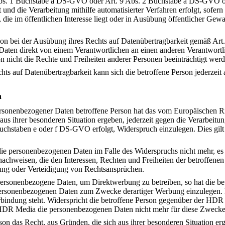
bs. 1 Buchstabe a DS-GVO oder Art. 9 Abs. 2 Buchstabe a DS-GVO od
d die Verarbeitung mithilfe automatisierter Verfahren erfolgt, sofern
t, die im öffentlichen Interesse liegt oder in Ausübung öffentlicher Gew
rson bei der Ausübung ihres Rechts auf Datenübertragbarkeit gemäß A
aten direkt von einem Verantwortlichen an einen anderen Verantwortli
n nicht die Rechte und Freiheiten anderer Personen beeinträchtigt werd
s auf Datenübertragbarkeit kann sich die betroffene Person jederzei
h
ersonenbezogener Daten betroffene Person hat das vom Europäischen R
aus ihrer besonderen Situation ergeben, jederzeit gegen die Verarbeitu
uchstaben e oder f DS-GVO erfolgt, Widerspruch einzulegen. Dies gilt
ie personenbezogenen Daten im Falle des Widerspruchs nicht mehr, es
nachweisen, die den Interessen, Rechten und Freiheiten der betroffenen
ng oder Verteidigung von Rechtsansprüchen.
rsonenbezogene Daten, um Direktwerbung zu betreiben, so hat die bet
ersonenbezogenen Daten zum Zwecke derartiger Werbung einzulegen. Die
rbindung steht. Widerspricht die betroffene Person gegenüber der HDR
HDR Media die personenbezogenen Daten nicht mehr für diese Zwecke 
on das Recht, aus Gründen, die sich aus ihrer besonderen Situation erg