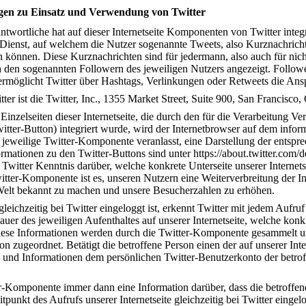
gen zu Einsatz und Verwendung von Twitter
twortliche hat auf dieser Internetseite Komponenten von Twitter integrie
ienst, auf welchem die Nutzer sogenannte Tweets, also Kurznachrichte
n können. Diese Kurznachrichten sind für jedermann, also auch für nic
den sogenannten Followern des jeweiligen Nutzers angezeigt. Followe
 ermöglicht Twitter über Hashtags, Verlinkungen oder Retweets die Ans
tter ist die Twitter, Inc., 1355 Market Street, Suite 900, San Francis
Einzelseiten dieser Internetseite, die durch den für die Verarbeitung V
tter-Button) integriert wurde, wird der Internetbrowser auf dem infor
 jeweilige Twitter-Komponente veranlasst, eine Darstellung der entsp
rmationen zu den Twitter-Buttons sind unter https://about.twitter.com/
 Twitter Kenntnis darüber, welche konkrete Unterseite unserer Internets
tter-Komponente ist es, unseren Nutzern eine Weiterverbreitung der Inh
en Welt bekannt zu machen und unsere Besucherzahlen zu erhöhen.
leichzeitig bei Twitter eingeloggt ist, erkennt Twitter mit jedem Aufruf
r des jeweiligen Aufenthaltes auf unserer Internetseite, welche konkre
Diese Informationen werden durch die Twitter-Komponente gesammelt un
n zugeordnet. Betätigt die betroffene Person einen der auf unserer Inte
 und Informationen dem persönlichen Twitter-Benutzerkonto der betro
er-Komponente immer dann eine Information darüber, dass die betroffen
punkt des Aufrufs unserer Internetseite gleichzeitig bei Twitter eingelo