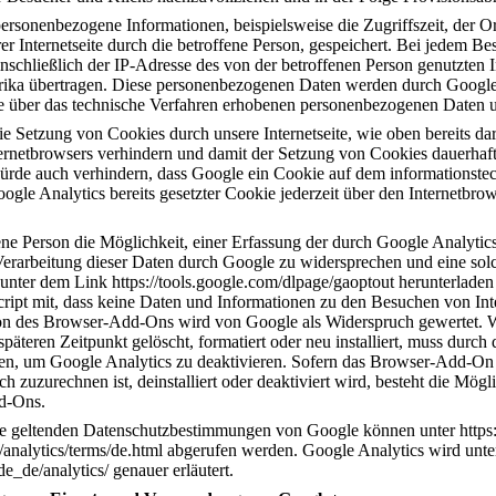
ersonenbezogene Informationen, beispielsweise die Zugriffszeit, der O
r Internetseite durch die betroffene Person, gespeichert. Bei jedem Be
schließlich der IP-Adresse des von der betroffenen Person genutzten I
rika übertragen. Diese personenbezogenen Daten werden durch Google
se über das technische Verfahren erhobenen personenbezogenen Daten u
e Setzung von Cookies durch unsere Internetseite, wie oben bereits darge
ternetbrowsers verhindern und damit der Setzung von Cookies dauerhaft
ürde auch verhindern, dass Google ein Cookie auf dem informationste
ogle Analytics bereits gesetzter Cookie jederzeit über den Internetbr
fene Person die Möglichkeit, einer Erfassung der durch Google Analytics
rarbeitung dieser Daten durch Google zu widersprechen und eine solc
ter dem Link https://tools.google.com/dlpage/gaoptout herunterladen 
ript mit, dass keine Daten und Informationen zu den Besuchen von Inte
tion des Browser-Add-Ons wird von Google als Widerspruch gewertet. W
äteren Zeitpunkt gelöscht, formatiert oder neu installiert, muss durch d
n, um Google Analytics zu deaktivieren. Sofern das Browser-Add-On d
h zuzurechnen ist, deinstalliert oder deaktiviert wird, besteht die Mögl
d-Ons.
e geltenden Datenschutzbestimmungen von Google können unter https:/
analytics/terms/de.html abgerufen werden. Google Analytics wird unt
e_de/analytics/ genauer erläutert.