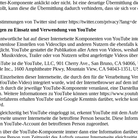
tter-Komponente anklickt oder nicht. Ist eine derartige Übermittlung di
llt, kann diese die Übermittlung dadurch verhindern, dass sie sich vor 
timmungen von Twitter sind unter https://twitter.com/privacy?lang=de 
gen zu Einsatz und Verwendung von YouTube
ntwortliche hat auf dieser Internetseite Komponenten von YouTube integ
stenlose Einstellen von Videoclips und anderen Nutzern die ebenfalls 
cht. YouTube gestattet die Publikation aller Arten von Videos, wesha
usikvideos, Trailer oder von Nutzern selbst angefertigte Videos über d
ouTube ist die YouTube, LLC, 901 Cherry Ave., San Bruno, CA 94066,
ogle Inc., 1600 Amphitheatre Pkwy, Mountain View, CA 94043-1351, 
Einzelseiten dieser Internetseite, die durch den für die Verarbeitung V
uTube-Video) integriert wurde, wird der Internetbrowser auf dem in
sch durch die jeweilige YouTube-Komponente veranlasst, eine Darste
. Weitere Informationen zu YouTube können unter https://www.youtub
rfahrens erhalten YouTube und Google Kenntnis darüber, welche konkre
rd.
 gleichzeitig bei YouTube eingeloggt ist, erkennt YouTube mit dem Aufr
erseite unserer Internetseite die betroffene Person besucht. Diese In
n YouTube-Account der betroffenen Person zugeordnet.
über die YouTube-Komponente immer dann eine Information darüber, da
ene Person zum Zeitpunkt des Aufrufs unserer Internetseite gleichzeitig 