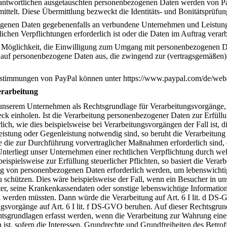
rantwortlichen ausgetauschten personenbezogenen Daten werden von P
ittelt. Diese Übermittlung bezweckt die Identitäts- und Bonitätsprüfun
ogenen Daten gegebenenfalls an verbundene Unternehmen und Leistung
glichen Verpflichtungen erforderlich ist oder die Daten im Auftrag verarb
ie Möglichkeit, die Einwilligung zum Umgang mit personenbezogenen Da
t auf personenbezogene Daten aus, die zwingend zur (vertragsgemäßen)
stimmungen von PayPal können unter https://www.paypal.com/de/weba
erarbeitung
 unserem Unternehmen als Rechtsgrundlage für Verarbeitungsvorgänge, 
k einholen. Ist die Verarbeitung personenbezogener Daten zur Erfüllung
erlich, wie dies beispielsweise bei Verarbeitungsvorgängen der Fall ist, 
istung oder Gegenleistung notwendig sind, so beruht die Verarbeitung a
 die zur Durchführung vorvertraglicher Maßnahmen erforderlich sind, 
nterliegt unser Unternehmen einer rechtlichen Verpflichtung durch w
eispielsweise zur Erfüllung steuerlicher Pflichten, so basiert die Verar
ng von personenbezogenen Daten erforderlich werden, um lebenswichtige
u schützen. Dies wäre beispielsweise der Fall, wenn ein Besucher in u
ter, seine Krankenkassendaten oder sonstige lebenswichtige Informatio
n werden müssten. Dann würde die Verarbeitung auf Art. 6 I lit. d DS
ngsvorgänge auf Art. 6 I lit. f DS-GVO beruhen. Auf dieser Rechtsgrun
tsgrundlagen erfasst werden, wenn die Verarbeitung zur Wahrung eine
ch ist, sofern die Interessen, Grundrechte und Grundfreiheiten des Betr