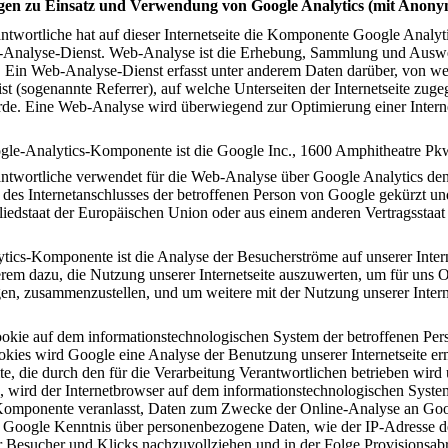
en zu Einsatz und Verwendung von Google Analytics (mit Anonym
ntwortliche hat auf dieser Internetseite die Komponente Google Analyti
b-Analyse-Dienst. Web-Analyse ist die Erhebung, Sammlung und Auswe
. Ein Web-Analyse-Dienst erfasst unter anderem Daten darüber, von welc
st (sogenannte Referrer), auf welche Unterseiten der Internetseite zug
urde. Eine Web-Analyse wird überwiegend zur Optimierung einer Inter
oogle-Analytics-Komponente ist die Google Inc., 1600 Amphitheatre
antwortliche verwendet für die Web-Analyse über Google Analytics den
 des Internetanschlusses der betroffenen Person von Google gekürzt un
gliedstaat der Europäischen Union oder aus einem anderen Vertragsst
ics-Komponente ist die Analyse der Besucherströme auf unserer Inter
rem dazu, die Nutzung unserer Internetseite auszuwerten, um für uns O
igen, zusammenzustellen, und um weitere mit der Nutzung unserer Intern
ookie auf dem informationstechnologischen System der betroffenen Per
ookies wird Google eine Analyse der Benutzung unserer Internetseite er
eite, die durch den für die Verarbeitung Verantwortlichen betrieben wir
 wird der Internetbrowser auf dem informationstechnologischen System
Komponente veranlasst, Daten zum Zwecke der Online-Analyse an Goo
t Google Kenntnis über personenbezogene Daten, wie der IP-Adresse d
r Besucher und Klicks nachzuvollziehen und in der Folge Provisionsa