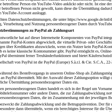
e betroffene Person ein YouTube-Video anklickt oder nicht. Ist eine de
etroffenen Person nicht gewollt, kann diese die Übermittlung dadurch
rem YouTube-Account ausloggt.
hten Datenschutzbestimmungen, die unter https://www.google.de/intl/de
ng, Verarbeitung und Nutzung personenbezogener Daten durch YouTub
utzbestimmungen zu PayPal als Zahlungsart
ntwortliche hat auf dieser Internetseite Komponenten von PayPal integri
nnte PayPal-Konten abgewickelt, die virtuelle Privat- oder Geschäftsk
ngen über Kreditkarten abzuwickeln, wenn ein Nutzer kein PayPal-Kont
b es keine klassische Kontonummer gibt. PayPal ermöglicht es, Online
Pal übernimmt ferner Treuhänderfunktionen und bietet Käuferschutzdi
ellschaft von PayPal ist die PayPal (Europe) S.à.r.l. & Cie. S.C.A.,
während des Bestellvorgangs in unserem Online-Shop als Zahlungsmögl
an PayPal übermittelt. Mit der Auswahl dieser Zahlungsoption willigt d
liche Übermittlung personenbezogener Daten ein.
lten personenbezogenen Daten handelt es sich in der Regel um Vornam
iltelefonnummer oder andere Daten, die zur Zahlungsabwicklung not
personenbezogenen Daten, die im Zusammenhang mit der jeweiligen Bes
bezweckt die Zahlungsabwicklung und die Betrugsprävention. Der für d
sondere dann übermitteln, wenn ein berechtigtes Interesse für die Üb