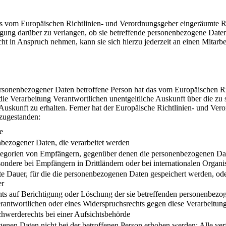
as vom Europäischen Richtlinien- und Verordnungsgeber eingeräumte R
igung darüber zu verlangen, ob sie betreffende personenbezogene Daten
ht in Anspruch nehmen, kann sie sich hierzu jederzeit an einen Mitarbe
ersonenbezogener Daten betroffene Person hat das vom Europäischen R
 die Verarbeitung Verantwortlichen unentgeltliche Auskunft über die z
Auskunft zu erhalten. Ferner hat der Europäische Richtlinien- und Ver
 zugestanden:
e
bezogener Daten, die verarbeitet werden
egorien von Empfängern, gegenüber denen die personenbezogenen Dat
ondere bei Empfängern in Drittländern oder bei internationalen Organi
te Dauer, für die die personenbezogenen Daten gespeichert werden, oder, 
er
hts auf Berichtigung oder Löschung der sie betreffenden personenbezo
rantwortlichen oder eines Widerspruchsrechts gegen diese Verarbeitun
chwerderechts bei einer Aufsichtsbehörde
enen Daten nicht bei der betroffenen Person erhoben werden: Alle ver